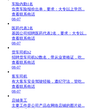
车险内勤1名
负责车险报价出单，要求：大专以上学历...
查看联系电话
08-07
医药代表2名
基因公司招聘医药代表2名，要求：大专以...
查看联系电话
08-07
货车司机b2
招聘货车司机b2数名，带从业资格证，吃...
查看联系电话
08-07
客车司机
有大客车安全驾驶经验，遵纪守法，管吃...
查看联系电话
08-07
店铺美工
主要工作是公司产品在网络店铺的图片处...